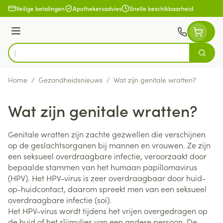
Ga naar de inhoud
Veilige betalingen
Apothekersadvies
Snelle beschikbaarheid
Menu
Zoek
Product, merk, categorie...
Home
/
Gezondheidsnieuws
/
Wat zijn genitale wratten?
Wat zijn genitale wratten?
Genitale wratten zijn zachte gezwellen die verschijnen
op de geslachtsorganen bij mannen en vrouwen. Ze zijn
een seksueel overdraagbare infectie, veroorzaakt door
bepaalde stammen van het humaan papillomavirus
(HPV). Het HPV-virus is zeer overdraagbaar door huid-
op-huidcontact, daarom spreekt men van een seksueel
overdraagbare infectie (soi).
Het HPV-virus wordt tijdens het vrijen overgedragen op
de huid of het slijmvlies van een andere persoon. De