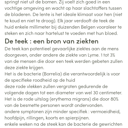
springt niet uit de bomen. Zij voelt zich goed in een
vochtige omgeving en wacht op haar slachtoffers tussen
de bladeren. De lente is het ideale klimaat voor hen (niet
te koud en niet te droog). Elk jaar verdooft de teek de
huid enkele millimeter bij duizenden Belgen vooraleer te
steken en zich naar hartelust te voeden met hun bloed.
De teek : een bron van ziekten
De teek kan potentieel gevaarlijke ziektes aan de mens
doorgeven, onder andere de ziekte van Lyme. 1 tot 3%
van de mensen die door een teek werden gebeten zullen
deze ziekte krijgen.
Het is de bacterie (Borrelia) die verantwoordelijk is voor
de specifieke roodheid op de huid
deze rode vlekken zullen vergroten gedurende de
volgende dagen tot een diameter van wel 30 centimeter.
Het is de rode uitslag (erythema migrans) die door 80%
van de besmette personen wordt ondervonden.
andere symptonen zijn minder specifiek : vermoeidheid,
hoofdpijn, rillingen, koorts en spierpijnen.
enkele weken na de steek kan de bacterie de gewrichten