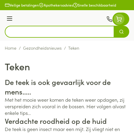
Ga naar de inhoud
Veilige betalingen
Apothekersadvies
Snelle beschikbaarheid
Menu
Zoek
Product, merk, categorie...
Home
/
Gezondheidsnieuws
/
Teken
Teken
De teek is ook gevaarlijk voor de
mens…..
Met het mooie weer komen de teken weer opdagen, zij
verspreiden zich vooral in de bossen. Hier volgen alvast
enkele tips…
Verdachte roodheid op de huid
De teek is geen insect maar een mijt. Zij vliegt niet en