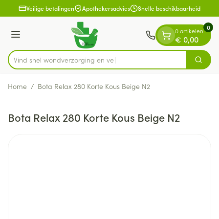
Dia 1 van 1
Ga naar de inhoud
Veilige betalingen
Apothekersadvies
Snelle beschikbaarheid
0
0 artikelen
Menu
€ 0,00
Vind snel wondverzorg
Zoek
Product, merk, categorie...
Home
/
Bota Relax 280 Korte Kous Beige N2
Bota Relax 280 Korte Kous Beige N2