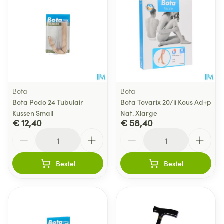
Bota
Bota
Bota Podo 24 Tubulair
Bota Tovarix 20/ii Kous Ad+p
Kussen Small
Nat. Xlarge
€ 12,40
€ 58,40
Aantal
Aantal
Bestel
Bestel