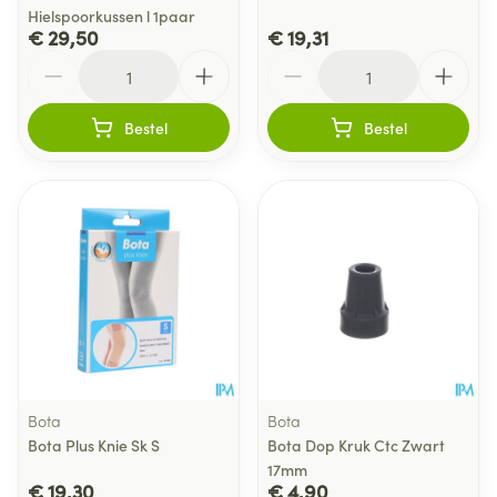
Hielspoorkussen l 1paar
€ 29,50
€ 19,31
Aantal
Aantal
Bestel
Bestel
Bota
Bota
Bota Plus Knie Sk S
Bota Dop Kruk Ctc Zwart
17mm
€ 19,30
€ 4,90