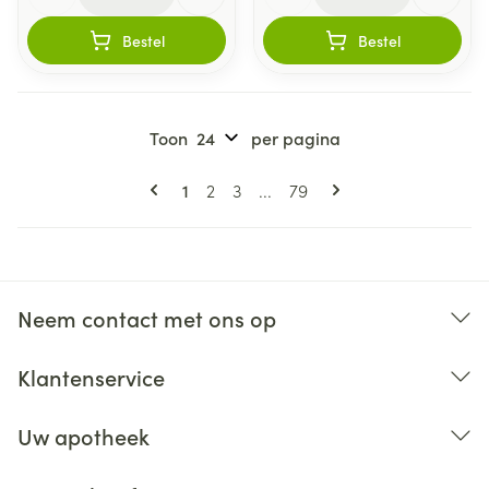
Bestel
Bestel
Toon
per pagina
Pagina's
U lees momenteel pagina
Pagina
Pagina
Pagina
1
2
3
...
79
Neem contact met ons op
Klantenservice
Uw apotheek