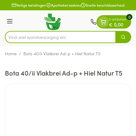
Dia 1 van 1
Ga naar de inhoud
Veilige betalingen
Apothekersadvies
Snelle beschikbaarheid
0
0 artikelen
Menu
€ 0,00
Vind snel wondverzo
Zoek
Product, merk, categorie...
Home
/
Bota 40/ii Vlakbrei Ad-p + Hiel Natur T5
Bota 40/ii Vlakbrei Ad-p + Hiel Natur T5