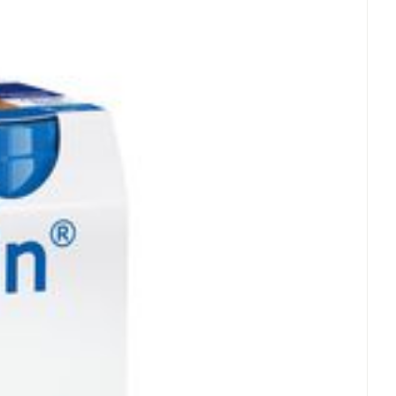
rende
Parfums en
geurproducten
 25°C)
CBD