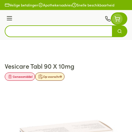
Ga naar de inhoud
Veilige betalingen
Apothekersadvies
Snelle beschikbaarheid
Menu
Zoek
Product, merk, categorie...
Vesicare Tabl 90 X 10mg
Geneesmiddel
Op voorschrift