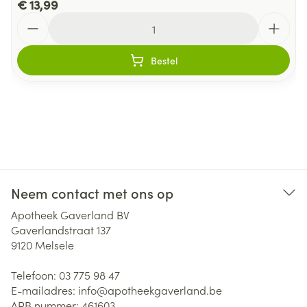
€ 13,99
Aantal
Bestel
Neem contact met ons op
Apotheek Gaverland BV
Gaverlandstraat 137
9120
Melsele
Telefoon:
03 775 98 47
E-mailadres:
info@
apotheekgaverland.be
APB nummer:
461603