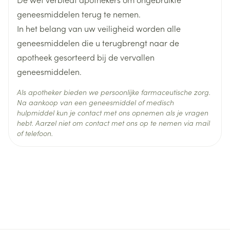
Actieve
geneesmiddelen terug te nemen.
terazosine hydrochloride
Ingrediënten
In het belang van uw veiligheid worden alle
geneesmiddelen die u terugbrengt naar de
Behoud
Kamertemperatuur (15°C - 25°C)
apotheek gesorteerd bij de vervallen
geneesmiddelen.
Als apotheker bieden we persoonlijke farmaceutische zorg.
Na aankoop van een geneesmiddel of medisch
hulpmiddel kun je contact met ons opnemen als je vragen
hebt. Aarzel niet om contact met ons op te nemen via mail
of telefoon.