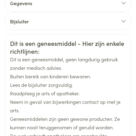
U hebt een voorgeschiedenis van syncope
Gegevens
De eenmalige dagdosis mag met intervallen van
(flauwvallen) tijdens het plassen of nadat u naar het
CNK
2185577
toilet bent geweest.
ongeveer een week worden verdubbeld
Bijsluiter
Gebruikelijke onderhoudsdosis: 2 mg per dag
Nederlands
Amdipharm Limited, TRAMEDICO
Duits
Frans
Organisaties
LOGISTIC SERVICES B.V.
Startdosis: 1 mg bij het slapengaan
Veiligheidsinformatie
Dit is een geneesmiddel - Hier zijn enkele
Na 3 dagen: dosis verdubbelen tot 2 mg per dag.
richtlijnen:
Merken
Amdipharm
Na 14 dagen: verhogen tot 5 mg per dag, in functie
Dit is een geneesmiddel, geen langdurig gebruik
van de respons
zonder medisch advies.
Breedte
50 mm
Gebruikelijke aanbevolen dosering: 5 mg éénmaal
Buiten bereik van kinderen bewaren.
daags
Lees de bijsluiter zorgvuldig.
Lengte
108 mm
Maximale dosis: 10 mg
Raadpleeg je arts of apotheker.
Neem in geval van bijwerkingen contact op met je
Diepte
38 mm
arts.
Geneesmiddelen zijn geen gewone producten. Ze
Hoeveelheid
84
kunnen nooit teruggenomen of geruild worden.
Verpakking
De wet verbiedt apothekers om ongebruikte