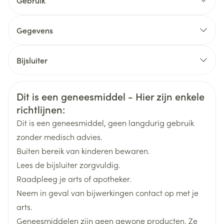
Gebruik
gelatine
Volwassen patiënten met onlangs gediagnosticeerd
multiform glioblastoom
titaandioxide (E171)
Gegevens
natriumlaurylsulfaat
CNK
1643550
geel ijzeroxide (E172)
Bijsluiter
indigokarmijn (E132).
Organisaties
Nederlands
Merck Biopharma
Nederlands
Duits
Combinatiebehandelingsfase
schellak
Veiligheidsinformatie
Dit is een geneesmiddel - Hier zijn enkele
Duits
Duits
Frans
Frans
Breedte
45 mm
propyleenglycol
richtlijnen:
gezuiverd water
Dit is een geneesmiddel, geen langdurig gebruik
Lengte
45 mm
ammoniumhydroxide
zonder medisch advies.
kaliumhydroxide
Buiten bereik van kinderen bewaren.
Diepte
90 mm
zwart ijzeroxide (E172).
Lees de bijsluiter zorgvuldig.
Raadpleeg je arts of apotheker.
Behoud
Kamertemperatuur (15°C - 25°C)
Neem in geval van bijwerkingen contact op met je
arts.
Geneesmiddelen zijn geen gewone producten. Ze