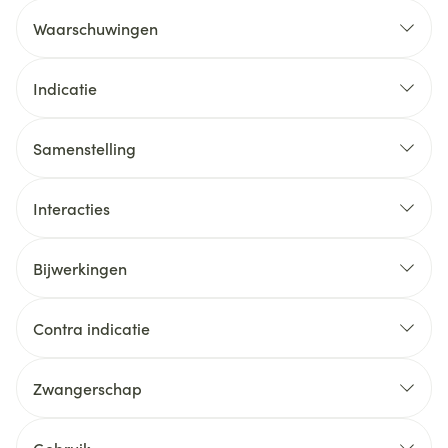
Waarschuwingen
Indicatie
Samenstelling
Interacties
Bijwerkingen
watervrij lactose
Contra indicatie
watervrij colloïdaal siliciumdioxide
natriumzetmeelglycolaat type A
Zwangerschap
wijnsteenzuur
stearinezuur.