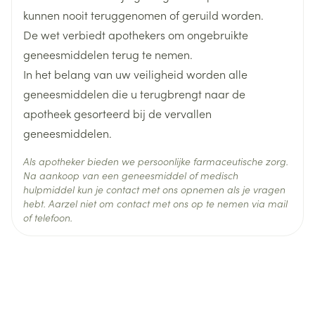
kunnen nooit teruggenomen of geruild worden.
De wet verbiedt apothekers om ongebruikte
geneesmiddelen terug te nemen.
In het belang van uw veiligheid worden alle
geneesmiddelen die u terugbrengt naar de
apotheek gesorteerd bij de vervallen
geneesmiddelen.
Als apotheker bieden we persoonlijke farmaceutische zorg.
Na aankoop van een geneesmiddel of medisch
Tabel 1. Onderbreking of stopzetting van de
hulpmiddel kun je contact met ons opnemen als je vragen
toediening van TMZ tijdens
hebt. Aarzel niet om contact met ons op te nemen via mail
radiotherapie in combinatie met TMZ
of telefoon.