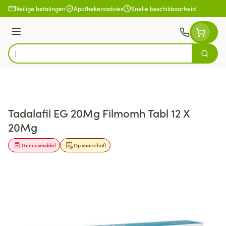
Ga naar de inhoud
Veilige betalingen
Apothekersadvies
Snelle beschikbaarheid
Menu
Zoek
Product, merk, categorie...
Tadalafil EG 20Mg Filmomh Tabl 12 X
20Mg
Geneesmiddel
Op voorschrift