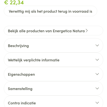
€ 22,34
Verwittig mij als het product terug in voorraad is
Bekijk alle producten van Energetica Natura
Beschrijving
Uniek microbiologisch preparaat,
hooggeconcentreerd aan levende Escherichia coli
Wettelijk verplichte informatie
cellen.
Vloeibaar en meteen sublinguaal opneembaar.
Eigenschappen
Zonder soja
Zonder suiker
Samenstelling
Zonder bewaarmiddelen
Zonder synthetische geur-, kleur- en smaakstoffen
Contra indicatie