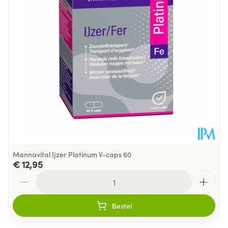
Hoeveelheid
50
Verpakking
Sojavrij, Suikervrij, Zonder
Dieetbeperkingen
bewaarmiddelen, Zonder
kleurstoffen
Kamertemperatuur (15°C -
Behoud
25°C)
Mannavital Ijzer Platinum V-caps 60
€ 12,95
Aantal
Bestel