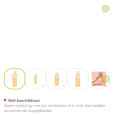
View larger image
View larger image
View larger image
View larger image
View lar
Svr Topialyse Huile Lavante 
Niet beschikbaar
Neem contact op met ons via telefoon of e-mail, dan bekijken
we samen de mogelijkheden.