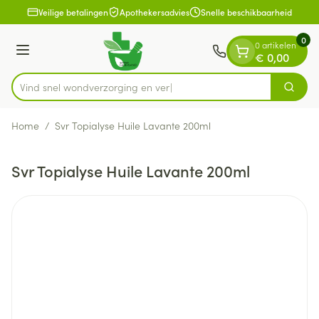
Dia 1 van 1
Ga naar de inhoud
Veilige betalingen
Apothekersadvies
Snelle beschikbaarheid
0
0 artikelen
Menu
€ 0,00
Vind snel wondverzorgin
Zoek
Product, merk, categorie...
Home
/
Svr Topialyse Huile Lavante 200ml
Svr Topialyse Huile Lavante 200ml