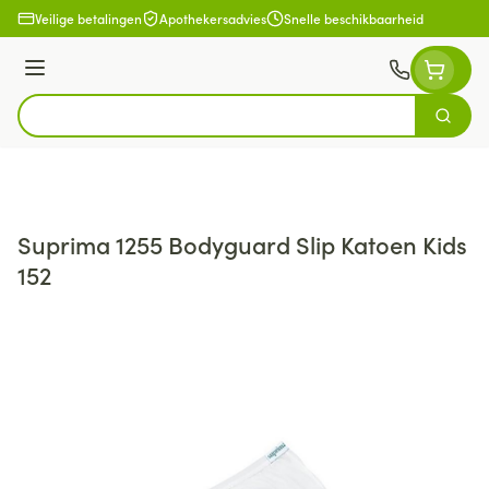
Ga naar de inhoud
Veilige betalingen
Apothekersadvies
Snelle beschikbaarheid
Menu
Zoek
Product, merk, categorie...
Suprima 1255 Bodyguard Slip Katoen Kids
152