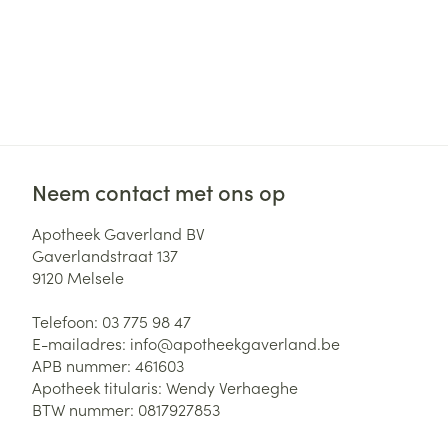
Aerosol toestel
kloven
Tabletten
Aerosol access
Blaren
Creme, gel en 
Zuurstof
Eelt
Eksteroog - lik
Ademhalingsste
Toon meer
Neem contact met ons op
Spieren en gew
Specifiek voor
Apotheek Gaverland BV
Naalden en spu
Gaverlandstraat 137
Lichaamsverzo
9120
Melsele
Infecties
Spuiten
Deodorant
Telefoon:
03 775 98 47
Oplossing voor 
Gezichtsverzor
E-mailadres:
info@
apotheekgaverland.be
Naalden
Luizen
APB nummer:
461603
Apotheek titularis:
Wendy Verhaeghe
Naalden voor i
BTW nummer:
0817927853
pennaalden
Diagnostica