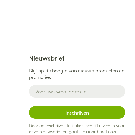
je
Badkamer
Bed
ng zon
Doorliggen - decubitis
Toon meer
ie
Urinewegen
Nieuwsbrief
id, spanning
Stoppen met roken
 en intieme
Gezichtsreiniging -
Blijf op de hoogte van nieuwe producten en
ontschminken
n Orthopedie
Instrumenten
promoties
sche
n anticonceptie
Reinigingsmelk, - crème, -
Anti tumor middelen
E-mail adres
olie en gel
jn
Tonic - lotion
zorging
Anesthesie
Inschrijven
 25°C)
Micellair water
Specifiek voor de ogen
Door op inschrijven te klikken, schrijft u zich in voor
t
ie
Diverse geneesmiddelen
onze nieuwsbrief en gaat u akkoord met onze
Toon meer