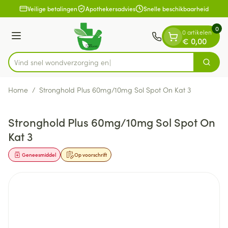
Dia 1 van 1
Ga naar de inhoud
Veilige betalingen
Apothekersadvies
Snelle beschikbaarheid
0
0 artikelen
Menu
€ 0,00
Vind snel wondverz
Zoek
Product, merk, categorie...
Home
/
Stronghold Plus 60mg/10mg Sol Spot On Kat 3
Stronghold Plus 60mg/10mg Sol Spot On
Kat 3
Geneesmiddel
Op voorschrift