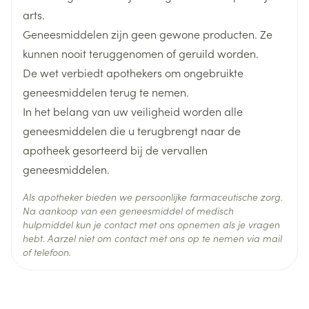
Niet toedienen als de vacht van het dier nat is. Voor
arts.
de behandeling van oormijt: niet direct in het
Geneesmiddelen zijn geen gewone producten. Ze
oorkanaal toedienen. Het is belangrijk de dosis toe
kunnen nooit teruggenomen of geruild worden.
te dienen zoals voorgeschreven om te voorkomen
De wet verbiedt apothekers om ongebruikte
dat het dier het diergeneesmiddel oplikt en
geneesmiddelen terug te nemen.
binnenkrijgt. Als significante ingestie optreedt,
Nematoden :
In het belang van uw veiligheid worden alle
- Behandeling van volwassen rondwormen
kunnen voorbijgaande gastro-intestinale effecten
geneesmiddelen die u terugbrengt naar de
(Toxocara cati) en volwassen intestinale
zoals speekselvloed, braken, zachte ontlasting of
haakwormen
apotheek gesorteerd bij de vervallen
verminderde voedselinname worden
(Ancylostoma tubaeforme).
geneesmiddelen.
waargenomen, gewoonlijk verdwijnen deze zonder
- Preventie van hartwormziekte veroorzaakt door
Dirofilaria immitis indien maandelijks
behandeling. Houd behandelde dieren weg bij
Als apotheker bieden we persoonlijke farmaceutische zorg.
toeg
Na aankoop van een geneesmiddel of medisch
open vuur en andere ontstekingsbronnen
hulpmiddel kun je contact met ons opnemen als je vragen
gedurende ten minste 30 minuten of totdat de vacht
hebt. Aarzel niet om contact met ons op te nemen via mail
of telefoon.
droog is. Speciale voorzorgsmaatregelen te nemen
door de persoon die het diergeneesmiddel aan de
dieren toedient: Het diergeneesmiddel is schadelijk