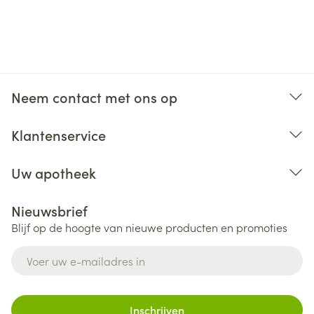
na ingestie. Bewaar het diergeneesmiddel tot aan
het gebruik in de originele verpakking, om te
voorkomen dat kinderen directe toegang tot het
diergeneesmiddel krijgen. Gebruikte pipetten
dienen onmiddellijk te worden weggegooid. In
Neem contact met ons op
geval van accidentele ingestie dient onmiddellijk
een arts te worden geraadpleegd en de bijsluiter of
Klantenservice
het etiket te worden getoond. Het diergeneesmiddel
kan oogirritatie veroorzaken. Vermijd contact met de
Uw apotheek
ogen alsook hand�oogcontact. Vermijd direct
contact met behandelde dieren tot de plaats van
Nieuwsbrief
toediening droog is. Na gebruik handen wassen en
Blijf op de hoogte van nieuwe producten en promoties
als het diergeneesmiddel met de huid in aanraking
E-mail adres
is gekomen, het getroffen gebied onmiddellijk met
water en zeep wassen. In geval van accidentele
blootstelling van de ogen, de ogen onmiddellijk
Inschrijven