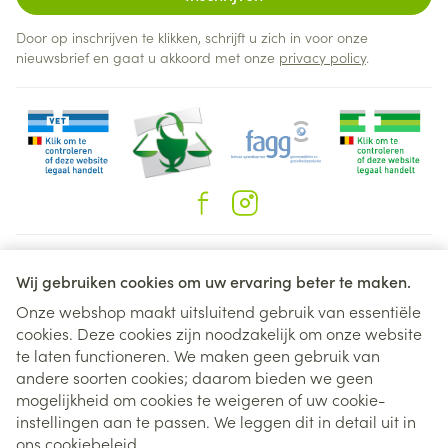
spoelen met water en onmiddellijk een arts
raadplegen en de bijsluiter of het etiket tonen.
Door op inschrijven te klikken, schrijft u zich in voor onze
nieuwsbrief en gaat u akkoord met onze
privacy policy
.
Personen met een gevoelige huid of bekende
allergie voor dit type diergeneesmiddelen dienen
het diergeneesmiddel met voorzichtigheid te
hanteren. Kinderen mogen niet met behandelde
katten spelen tot 4 uur na behandeling. Het wordt
aangeraden om dieren in de avond te behandelen.
Op de dag van de behandeling, mogen
behandelde dieren niet in hetzelfde bed slapen als
Juridische links
Wij gebruiken cookies om uw ervaring beter te maken.
hun eigenaar, zeker niet bij kinderen. licht
Onze webshop maakt uitsluitend gebruik van essentiële
ontvlambaar brandbaar. Vermijd hitte, vonken, open
cookies. Deze cookies zijn noodzakelijk om onze website
vuur of andere onstekingsbronnen. Speciale
te laten functioneren. We maken geen gebruik van
voorzorgsmaatregelen voor de bescherming van
andere soorten cookies; daarom bieden we geen
het milieu: Het diergeneesmiddel dient niet in het
mogelijkheid om cookies te weigeren of uw cookie-
instellingen aan te passen. We leggen dit in detail uit in
oppervlaktewater terecht te komen, aangezien dit
ons
cookiebeleid