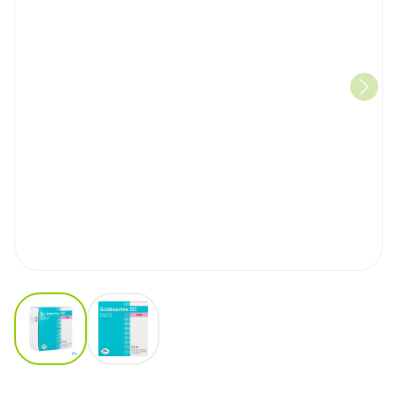
View larger image
View larger image
Solifenacine EG 5Mg Filmomh