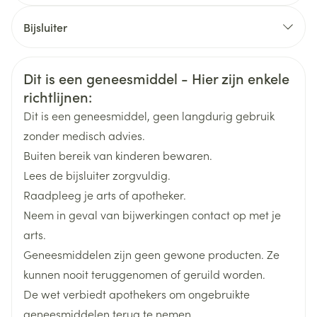
CNK
3945839
kanveroorzaken.
Bijsluiter
U lijdt aan een verhoogde druk in de ogen, met
Nederlands
Eurogenerics (EG) Generics &
Duits
Frans
progressief gezichtsverlies (glaucoom).
Organisaties
Consumer
Veiligheidsinformatie
U bent allergisch voor een van de stoffen in dit
Dit is een geneesmiddel - Hier zijn enkele
geneesmiddel.
richtlijnen:
Merken
Eurogenerics (EG)
U ondergaat nierdialyse.
Dit is een geneesmiddel, geen langdurig gebruik
U heeft een ernstige leverziekte.
zonder medisch advies.
Breedte
83 mm
U lijdt aan een ernstige nierziekte of matige
Buiten bereik van kinderen bewaren.
leverziekte EN wordt tegelijkertijd behandeld
Lees de bijsluiter zorgvuldig.
Lengte
89 mm
metgeneesmiddelen die de verwijdering van
Raadpleeg je arts of apotheker.
Solifenacine EG uit het lichaam kunnen
Neem in geval van bijwerkingen contact op met je
Diepte
39 mm
verminderen(bijvoorbeeld ketoconazol). Uw arts of
arts.
apotheker zal u daarvan op de hoogte gesteld
Geneesmiddelen zijn geen gewone producten. Ze
Actieve
solifenacine succinaat
hebben als dat het geval is.
kunnen nooit teruggenomen of geruild worden.
Ingrediënten
als u problemen heeft met het ledigen van uw blaas
De wet verbiedt apothekers om ongebruikte
(blaasobstructie) of moeite heeft met het urineren
geneesmiddelen terug te nemen.
Behoud
Kamertemperatuur (15°C - 25°C)