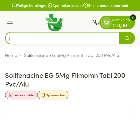
Dia 1 van 1
Ga naar de inhoud
Veilige betalingen
Apothekersadvies
Snelle beschikbaarheid
0
0 artikelen
Menu
€ 0,00
O
Zoek
Product, merk, categorie...
Home
/
Solifenacine EG 5Mg Filmomh Tabl 200 Pvc/Alu
Solifenacine EG 5Mg Filmomh Tabl 200
Pvc/Alu
Geneesmiddel
Op voorschrift