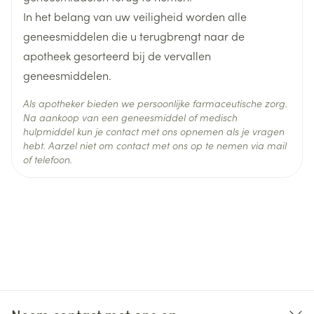
(bijv. een zwakke urinestroom). Het risico op
In het belang van uw veiligheid worden alle
accumulatie van urine in de blaas (urineretentie) is
geneesmiddelen die u terugbrengt naar de
veel groter.
apotheek gesorteerd bij de vervallen
als u een obstructie van het spijsverteringsstelsel
geneesmiddelen.
heeft (constipatie).
Als apotheker bieden we persoonlijke farmaceutische zorg.
als u het risico loopt dat de activiteit van uw
Na aankoop van een geneesmiddel of medisch
hulpmiddel kun je contact met ons opnemen als je vragen
spijsverteringsstelsel vermindert (maag- en
hebt. Aarzel niet om contact met ons op te nemen via mail
darmbewegingen). Uw arts zal u daarvan op de
of telefoon.
hoogte gesteld hebben als dat het geval is.
als u aan een ernstige nierziekte lijdt.
als u aan een matige leverziekte lijdt.
als u een maagbreuk (hiatus hernia) of brandend
maagzuur heeft.
als u een aandoening van het zenuwstelsel,
genaamd autonome neuropathie, heeft.