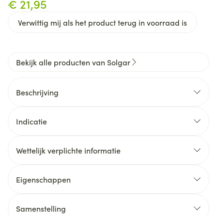
€ 21,95
Verwittig mij als het product terug in voorraad is
Bekijk alle producten van Solgar
Beschrijving
Indicatie
Wettelijk verplichte informatie
Eigenschappen
Vloeibare vitamine D-3
Voldoende voor 295 dagdoseringen van 25 mcg
Samenstelling