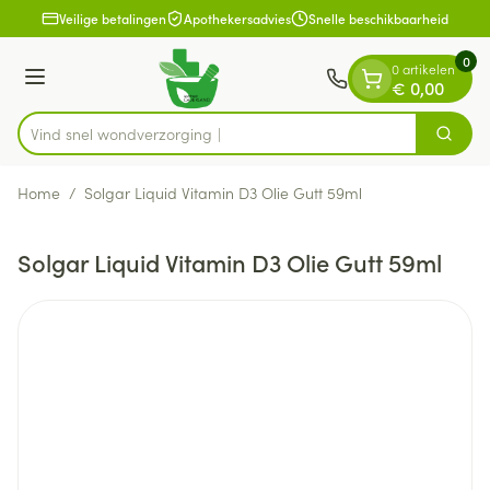
Dia 1 van 1
Ga naar de inhoud
Veilige betalingen
Apothekersadvies
Snelle beschikbaarheid
0
0 artikelen
Menu
€ 0,00
Vind snel wondver
Zoek
Product, merk, categorie...
Home
/
Solgar Liquid Vitamin D3 Olie Gutt 59ml
Solgar Liquid Vitamin D3 Olie Gutt 59ml