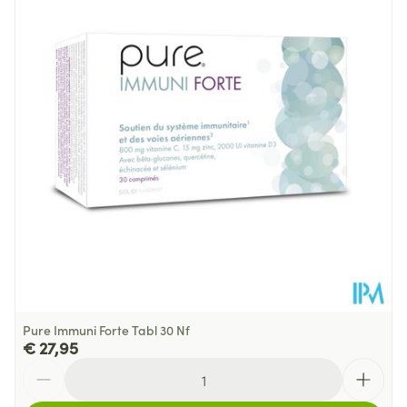
Suikervrij, Vegetarisch,
Dieetbeperkingen
Zonder gist, Zonder zout,
Zuivelvrij
Kamertemperatuur (15°C -
Behoud
25°C)
Pure Immuni Forte Tabl 30 Nf
€ 27,95
Aantal