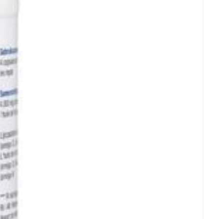
rende
Parfums en
geurproducten
CBD