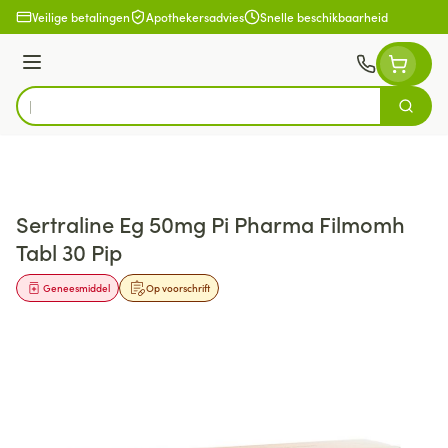
Ga naar de inhoud
Veilige betalingen
Apothekersadvies
Snelle beschikbaarheid
Menu
Zoek
Product, merk, categorie...
Sertraline Eg 50mg Pi Pharma Filmomh
Tabl 30 Pip
Geneesmiddel
Op voorschrift