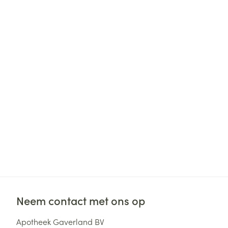
Diergeneesmid
Gezichtsverzor
Pillendozen en
accessoires
Pigmentstoorni
Gevoelige huid
geïrriteerde hu
Doffe huid
Gemengde hui
Toon meer
Snurken
Neem contact met ons op
Apotheek Gaverland BV