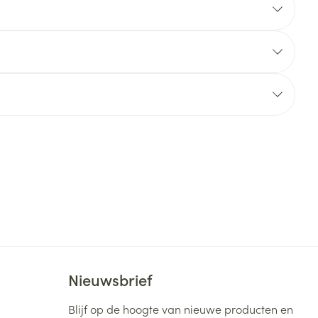
rende
Parfums en
geurproducten
CBD
Nieuwsbrief
Blijf op de hoogte van nieuwe producten en