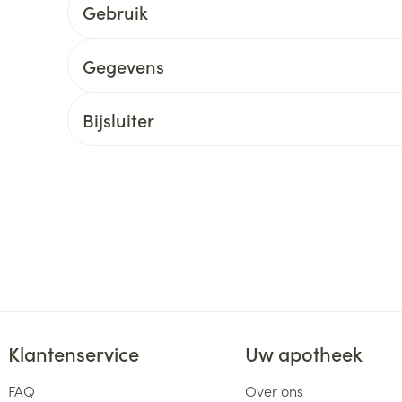
Gebruik
delen
Haar
ging
Supplementen
Insectenwe
Mondmaskers
middelen
Gegevens
ssen
 -
Bijsluiter
id
d
Zelfbruiner
Scheren
Klantenservice
Uw apotheek
FAQ
Over ons