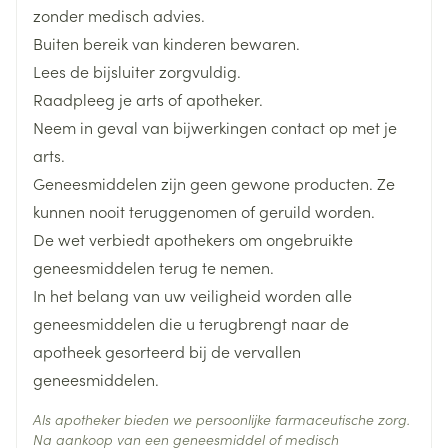
Breedte
83 mm
zonder medisch advies.
neemt u het middel elke dag op dezelfde tijd in.
Buiten bereik van kinderen bewaren.
De tabletten mogen met of zonder voedsel worden
Lengte
97 mm
Lees de bijsluiter zorgvuldig.
ingenomen.
Raadpleeg je arts of apotheker.
Slik het droogmiddel niet in.
Diepte
50 mm
Neem in geval van bijwerkingen contact op met je
arts.
Actieve
upadacitinib
Geneesmiddelen zijn geen gewone producten. Ze
Ingrediënten
Gelijktijdige toediening met CYP3A4-inductoren
kunnen nooit teruggenomen of geruild worden.
De wet verbiedt apothekers om ongebruikte
Behoud
Kamertemperatuur (15°C - 25°C)
geneesmiddelen terug te nemen.
In het belang van uw veiligheid worden alle
geneesmiddelen die u terugbrengt naar de
apotheek gesorteerd bij de vervallen
geneesmiddelen.
Als apotheker bieden we persoonlijke farmaceutische zorg.
Na aankoop van een geneesmiddel of medisch