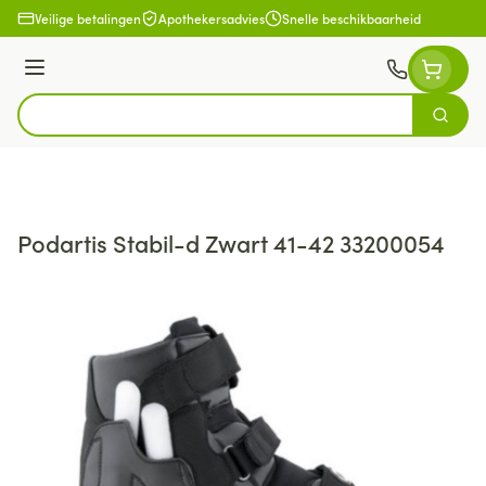
Ga naar de inhoud
Veilige betalingen
Apothekersadvies
Snelle beschikbaarheid
Menu
Zoek
Product, merk, categorie...
Podartis Stabil-d Zwart 41-42 33200054