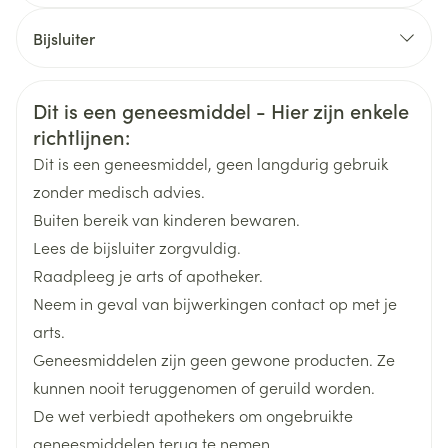
PANIEKSTOORNIS
CNK
3439155
SOCIALE ANGSTSTOORNISSEN/SOCIALE FOBIE,
Bijsluiter
GEGENERALISEERDE ANGSTSTOORNIS en
Organisaties
Nederlands
Impexeco
Duits
Frans
POSTTRAUMATISCHE STRESSSTOORNIS
Aanbevolen dosering: 20 mg/dag.
Veiligheidsinformatie
Dit is een geneesmiddel - Hier zijn enkele
Indien nodig, geleidelijk verhogen met stappen van
Merken
Sandoz
richtlijnen:
10 mg.
Dit is een geneesmiddel, geen langdurig gebruik
Max. 50 mg /dag.
Breedte
78 mm
zonder medisch advies.
Aanbevolen dosering: 20 mg/dag.
Buiten bereik van kinderen bewaren.
Lengte
99 mm
Indien nodig, geleidelijke dosisverhoging met
Lees de bijsluiter zorgvuldig.
stappen van 10 mg.
Raadpleeg je arts of apotheker.
Diepte
48 mm
Max. 50 mg/dag.
Neem in geval van bijwerkingen contact op met je
Verbetering in het algemeen na 1 à 2 weken.
arts.
Hoeveelheid
Startdosis: 20 mg/dag.
100
Geneesmiddelen zijn geen gewone producten. Ze
Verpakking
Geleidelijke dosisverhoging met stappen van 10 mg.
kunnen nooit teruggenomen of geruild worden.
Aanbevolen dosering: 40 mg/dag.
De wet verbiedt apothekers om ongebruikte
Actieve
paroxetine hydrochloride
Max. 60 mg /dag.
Ingrediënten
geneesmiddelen terug te nemen.