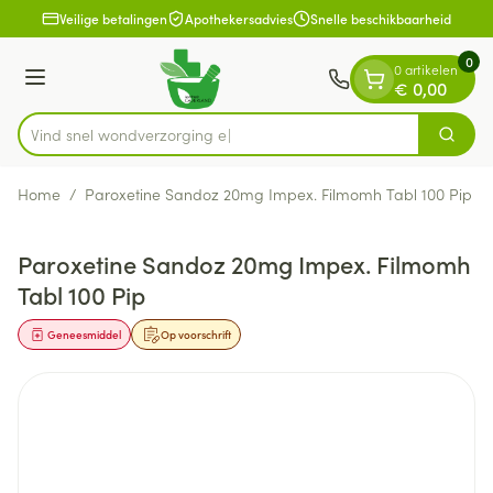
Dia 1 van 1
Ga naar de inhoud
Veilige betalingen
Apothekersadvies
Snelle beschikbaarheid
0
0 artikelen
Menu
€ 0,00
Vind snel wondver
Zoek
Product, merk, categorie...
Home
/
Paroxetine Sandoz 20mg Impex. Filmomh Tabl 100 Pip
Paroxetine Sandoz 20mg Impex. Filmomh
Tabl 100 Pip
Geneesmiddel
Op voorschrift