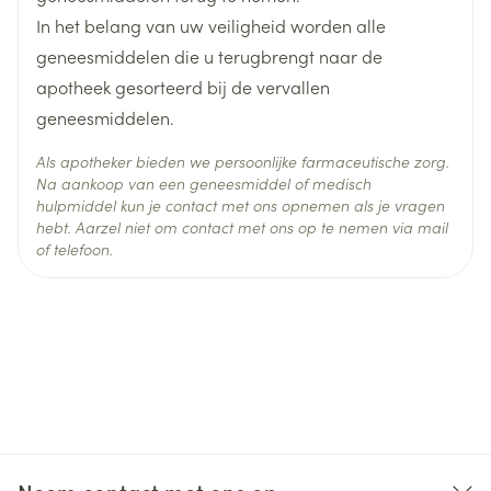
Startdosis: 10 mg/dag.
In het belang van uw veiligheid worden alle
Geleidelijke dosisverhoging met stappen van 10 mg.
Behoud
Kamertemperatuur (15°C - 25°C)
geneesmiddelen die u terugbrengt naar de
Aanbevolen dosering: 40 mg/dag.
apotheek gesorteerd bij de vervallen
Max. 60 mg /dag.
geneesmiddelen.
Een lage startdosering wordt aanbevolen om de
Als apotheker bieden we persoonlijke farmaceutische zorg.
kans op een mogelijke verergering van de
Na aankoop van een geneesmiddel of medisch
panieksymptomatologie te verkleinen.
hulpmiddel kun je contact met ons opnemen als je vragen
hebt. Aarzel niet om contact met ons op te nemen via mail
of telefoon.
Inname 1 x daags 's morgens tijdens de maaltijd.