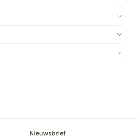
rende
Parfums en
geurproducten
CBD
Nieuwsbrief