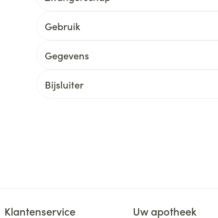
delen
Haar
ging
Supplementen
Insectenwe
Gebruik
Mondmaskers
middelen
ssen
Gegevens
 -
id
Bijsluiter
d
Zelfbruiner
Scheren
Klantenservice
Uw apotheek