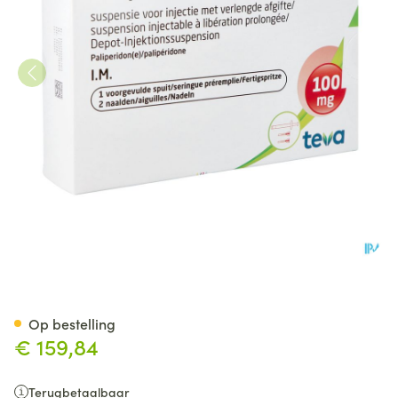
Paliperidone Teva100mg Susp I
Op bestelling
€ 159,84
Terugbetaalbaar