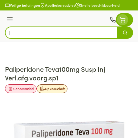
Ga naar de inhoud
Veilige betalingen
Apothekersadvies
Snelle beschikbaarheid
Menu
Zoek
Product, merk, categorie...
Paliperidone Teva100mg Susp Inj
Verl.afg.voorg.sp1
Geneesmiddel
Op voorschrift