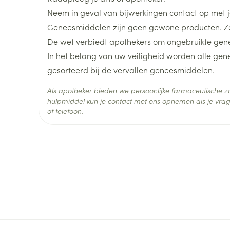
Diepte
32 mm
Neem in geval van bijwerkingen contact op met je
Geneesmiddelen zijn geen gewone producten. Ze
Hoeveelheid
28
De wet verbiedt apothekers om ongebruikte gen
Verpakking
In het belang van uw veiligheid worden alle ge
gesorteerd bij de vervallen geneesmiddelen.
Actieve
oxycodon hydrochloride
Ingrediënten
Als apotheker bieden we persoonlijke farmaceutische
hulpmiddel kun je contact met ons opnemen als je vrag
Behoud
Kamertemperatuur (15°C -
of telefoon.