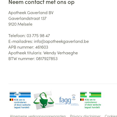
Neem contact met ons op
Apotheek Gaverland BV
Gaverlandstraat 137
9120
Melsele
Telefoon:
03 775 98 47
E-mailadres:
info@
apotheekgaverland.be
APB nummer:
461603
Apotheek titularis:
Wendy Verhaeghe
BTW nummer:
0817927853
Algemene verkoopsvoorwaarden
Privacy disclaimer
Cookie