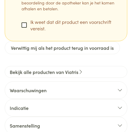
beoordeling door de apotheker kan je het komen
afhalen en betalen.
Ik weet dat dit product een voorschrift
vereist.
Verwittig mij als het product terug in voorraad is
Bekijk alle producten van Viatris
Waarschuwingen
Wanneer mag u Oxcarbazepine Viatris niet innemen
of moet u er extra voorzichtig mee zijn? Leef de
Indicatie
instructies die uw arts u geeft, zorgvuldig na, ook als
ze verschillen van de informatie in deze bijsluiter.
Samenstelling
Wanneer mag u Oxcarbazepine Viatris niet