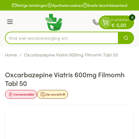
Dia 1 van 1
Ga naar de inhoud
Veilige betalingen
Apothekersadvies
Snelle beschikbaarheid
0
0 artikelen
Menu
€ 0,00
Vind snel wondverz
Zoek
Product, merk, categorie...
Home
/
Oxcarbazepine Viatris 600mg Filmomh Tabl 50
Oxcarbazepine Viatris 600mg Filmomh
Tabl 50
Geneesmiddel
Op voorschrift