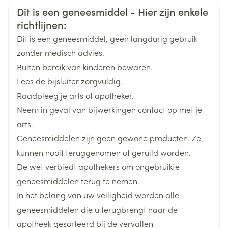
Veiligheidsinformatie
Dit is een geneesmiddel - Hier zijn enkele
Merken
Viatris
8 tot 10 mg/kg/dag, in 2 innames
richtlijnen:
Indien nodig, stapsgewijze wekelijkse
Dit is een geneesmiddel, geen langdurig gebruik
Breedte
53 mm
dosisverhoging met max. 10 mg/kg/dag
zonder medisch advies.
Standaarddosis: 30 mg/kg/dag
Buiten bereik van kinderen bewaren.
Lengte
124 mm
Max. dosis: 46 mg/kg/dag
Lees de bijsluiter zorgvuldig.
Raadpleeg je arts of apotheker.
Tijdens of buiten de maaltijden innemen
Diepte
81 mm
Neem in geval van bijwerkingen contact op met je
De tabletten kunnen in twee helften worden
arts.
gebroken om inslikken te vergemakkelijken
Hoeveelheid
50
Geneesmiddelen zijn geen gewone producten. Ze
Verpakking
kunnen nooit teruggenomen of geruild worden.
De wet verbiedt apothekers om ongebruikte
Actieve
oxcarbazepine
Ingrediënten
geneesmiddelen terug te nemen.
In het belang van uw veiligheid worden alle
Behoud
Kamertemperatuur (15°C - 25°C)
geneesmiddelen die u terugbrengt naar de
apotheek gesorteerd bij de vervallen