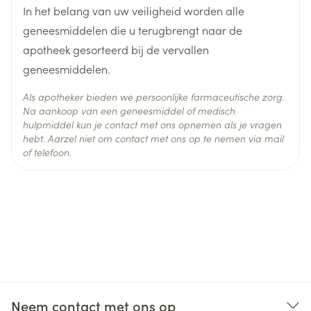
In het belang van uw veiligheid worden alle
geneesmiddelen die u terugbrengt naar de
apotheek gesorteerd bij de vervallen
geneesmiddelen.
Als apotheker bieden we persoonlijke farmaceutische zorg.
Na aankoop van een geneesmiddel of medisch
hulpmiddel kun je contact met ons opnemen als je vragen
hebt. Aarzel niet om contact met ons op te nemen via mail
of telefoon.
Zenuwstelsel: Maligne Neuroleptica Syndroom (te
herkennen aan hoge koorts, versnelde ademhaling,
Neem contact met ons op