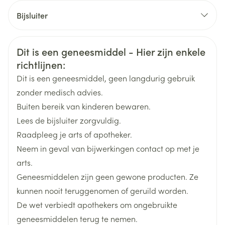
CNK
0062547
mg per dag met intervallen van 1 week
Bijsluiter
Onderhoudsdosis: 2 tot 12 mg/dag
Organisaties
Nederlands
Eumedica
Duits
Frans
Max dagdosis: 20 mg
Veiligheidsinformatie
Dit is een geneesmiddel - Hier zijn enkele
Breedte
73 mm
De dagelijkse dosis wordt in eenmaal ingenomen.
richtlijnen:
Dit is een geneesmiddel, geen langdurig gebruik
Lengte
103 mm
zonder medisch advies.
sommige middelen tegen mentale ziekte, zoals
Buiten bereik van kinderen bewaren.
chloorpromazine en anderemiddelen uit de groep
Diepte
25 mm
Lees de bijsluiter zorgvuldig.
der fenothiazines, haloperidol, sulpiride, sertindol en
droperidol. Lithium dient met de nodige
Raadpleeg je arts of apotheker.
Hoeveelheid
voorzichtigheid te worden ingenomen;
75
Neem in geval van bijwerkingen contact op met je
Verpakking
middelen die stuipen kunnen veroorzaken bv.
arts.
tramadol;
Geneesmiddelen zijn geen gewone producten. Ze
sommige middelen tegen hartritmestoornissen,
Actieve
pimozide
Ingrediënten
kunnen nooit teruggenomen of geruild worden.
zoals kinidine, disopyramide, procainamide,
De wet verbiedt apothekers om ongebruikte
Behoud
Kamertemperatuur (15°C - 25°C)
geneesmiddelen terug te nemen.