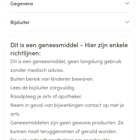
Gegevens
kortademigheid. Als dit op u van toepassing is,
CNK
4550133
vertel dit dan aan uw arts.
Bijsluiter
Er zijn bij u oogproblemen zoals bepaalde vormen
Organisaties
Nederlands
Aurobindo
Duits
Frans
van glaucoom (verhoogde druk in het oog)
Veiligheidsinformatie
vastgesteld.
Dit is een geneesmiddel - Hier zijn enkele
Merken
Aurobindo
richtlijnen:
Dit is een geneesmiddel, geen langdurig gebruik
Breedte
71 mm
zonder medisch advies.
Buiten bereik van kinderen bewaren.
Lengte
100 mm
Lees de bijsluiter zorgvuldig.
Raadpleeg je arts of apotheker.
Diepte
50 mm
Neem in geval van bijwerkingen contact op met je
arts.
Actieve
olanzapine
Geneesmiddelen zijn geen gewone producten. Ze
Ingrediënten
kunnen nooit teruggenomen of geruild worden.
De wet verbiedt apothekers om ongebruikte