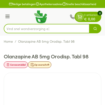
Dia 1 van 1
Ga naar de inhoud
Veilige betalingen
Apothekersadvies
Snelle beschikbaarheid
0
0 artikelen
Menu
€ 0,00
Vind snel wondver
Zoek
Product, merk, categorie...
Home
/
Olanzapine AB 5mg Orodisp. Tabl 98
Olanzapine AB 5mg Orodisp. Tabl 98
Geneesmiddel
Op voorschrift