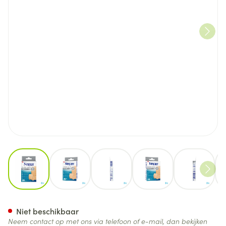
View larger image
View larger image
View larger image
View larger image
View lar
Nexcare 3m Flexible Textile Un
Niet beschikbaar
Neem contact op met ons via telefoon of e-mail, dan bekijken