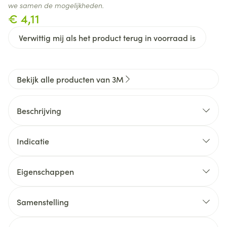
we samen de mogelijkheden.
€ 4,11
Verwittig mij als het product terug in voorraad is
Bekijk alle producten van 3M
Beschrijving
Indicatie
Eigenschappen
Elastisch, ademend materiaal dat met het lichaam
meebeweegt
Samenstelling
Sterk en duurzaam