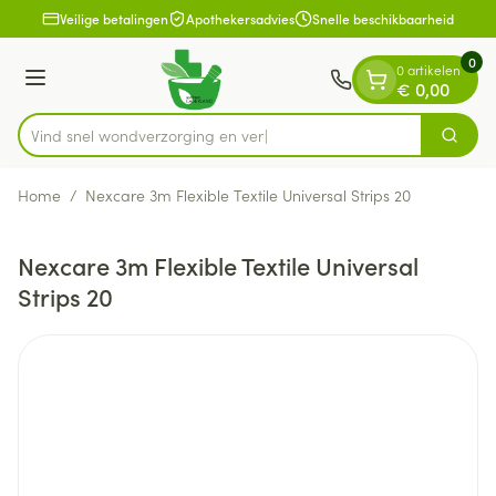
Dia 1 van 1
Ga naar de inhoud
Veilige betalingen
Apothekersadvies
Snelle beschikbaarheid
0
0 artikelen
Menu
€ 0,00
Vind snel wondverzorgin
Zoek
Product, merk, categorie...
Home
/
Nexcare 3m Flexible Textile Universal Strips 20
Nexcare 3m Flexible Textile Universal
Strips 20