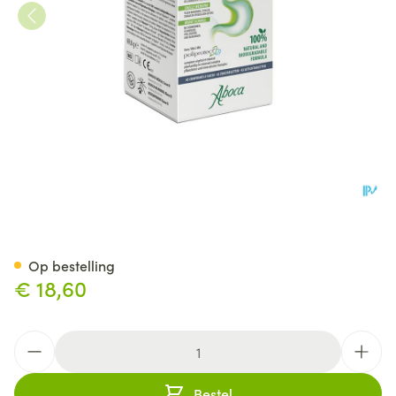
Neobianacid Zuigtabl 45
Op bestelling
€ 18,60
Aantal
Bestel