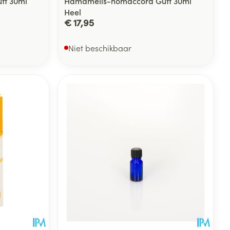
tt 30ml
Hamamelis-homaccord Gutt 30ml
Heel
€ 17,95
Niet beschikbaar