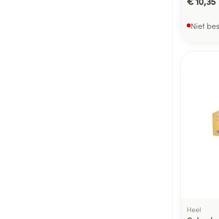
€ 10,35
Niet be
Heel