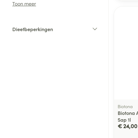
Toon meer
Toon meer
Diergeneesmid
Gezichtsverzor
Dieetbeperkingen
Pillendozen en
filter
accessoires
Pigmentstoorni
Gevoelige huid
geïrriteerde hu
Doffe huid
Gemengde hui
Toon meer
Biotona
Biotona 
Snurken
Sap 1l
€ 24,00