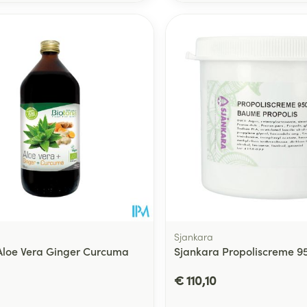
Toon meer
delen
Haar
ging
Supplementen
Insectenwe
Mondmaskers
middelen
ssen
 -
id
d
Sjankara
Aloe Vera Ginger Curcuma
Sjankara Propoliscreme 9
Zelfbruiner
Scheren
€ 110,10