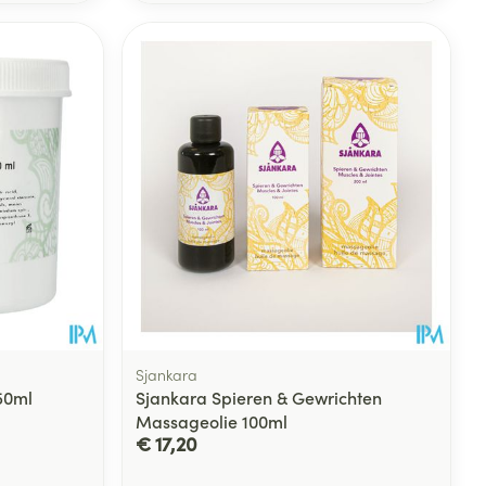
rende
Parfums en
geurproducten
Sjankara
50ml
Sjankara Spieren & Gewrichten
CBD
Massageolie 100ml
€ 17,20