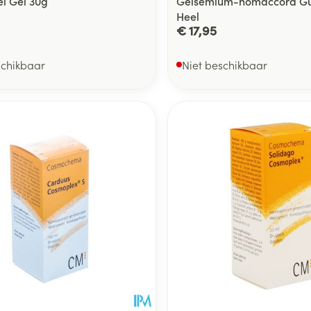
l Gel 30g
Gelsemium-homaccord Gu
Heel
€ 17,95
schikbaar
Niet beschikbaar