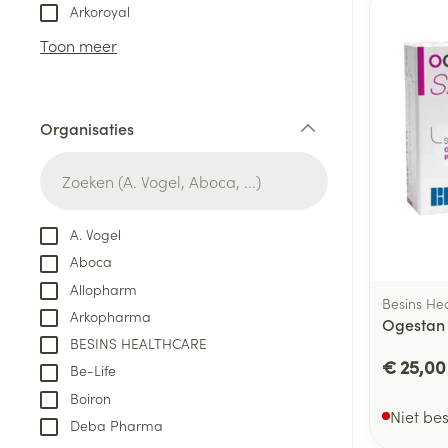
Aerosol toestel
kloven
Tabletten
Arkoroyal
Aerosol access
Blaren
Creme, gel en 
Toon meer
Zuurstof
Eelt
Eksteroog - lik
Ademhalingsste
Organisaties
Toon meer
filter
Spieren en gew
Specifiek voor
A. Vogel
Naalden en spu
Aboca
Lichaamsverzo
Infecties
Allopharm
Spuiten
Deodorant
Besins He
Arkopharma
Oplossing voor 
Ogestan 
Gezichtsverzor
BESINS HEALTHCARE
Naalden
Luizen
€ 25,00
Be-Life
Naalden voor i
Boiron
pennaalden
Niet be
Deba Pharma
Diagnostica