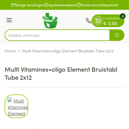
Dia 1 van 1
Ga naar de inhoud
Veilige betalingen
Apothekersadvies
Snelle beschikbaarheid
0
0 artikelen
Menu
€ 0,00
Ontdek v
Zoek
Product, merk, categorie...
Home
/
Multi Vitamines+oligo Element Bruistabl Tube 2x12
Multi Vitamines+oligo Element Bruistabl
Tube 2x12
View larger image
Multi Vitamines+oligo Element