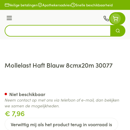
Ga naar de inhoud
Veilige betalingen
Apothekersadvies
Snelle beschikbaarheid
Menu
Zoek
Product, merk, categorie...
Mollelast Haft Blauw 8cmx20m 30077
Mollelast Haft Blauw 8cmx2
Niet beschikbaar
Neem contact op met ons via telefoon of e-mail, dan bekijken
we samen de mogelijkheden.
€ 7,96
Verwittig mij als het product terug in voorraad is