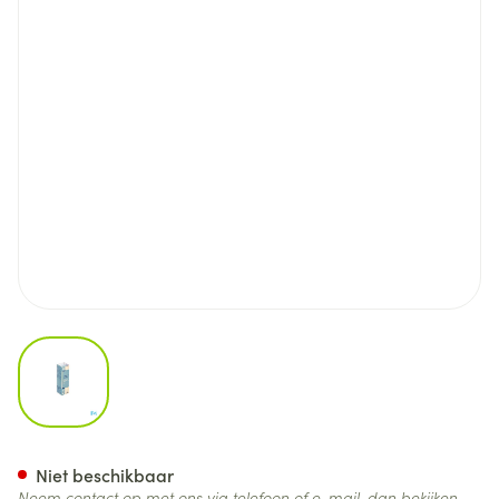
View larger image
Meloxoral 0,5mg/ml Susp Ora
Niet beschikbaar
Neem contact op met ons via telefoon of e-mail, dan bekijken