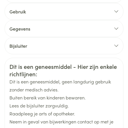
Gebruik
Gegevens
CNK
2951481
Bijsluiter
Organisaties
Nederlands
Dechra veterinary products
Duits
Frans
Veiligheidsinformatie
Dit is een geneesmiddel - Hier zijn enkele
Merken
Kela Veterinaria
richtlijnen:
Dit is een geneesmiddel, geen langdurig gebruik
Breedte
31 mm
zonder medisch advies.
Buiten bereik van kinderen bewaren.
Lengte
31 mm
Lees de bijsluiter zorgvuldig.
Raadpleeg je arts of apotheker.
Diepte
112 mm
Neem in geval van bijwerkingen contact op met je