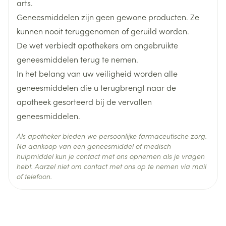
arts.
Hoeveelheid
5
Geneesmiddelen zijn geen gewone producten. Ze
Verpakking
kunnen nooit teruggenomen of geruild worden.
De wet verbiedt apothekers om ongebruikte
Behoud
Kamertemperatuur (15°C - 25°C)
geneesmiddelen terug te nemen.
In het belang van uw veiligheid worden alle
geneesmiddelen die u terugbrengt naar de
apotheek gesorteerd bij de vervallen
geneesmiddelen.
Als apotheker bieden we persoonlijke farmaceutische zorg.
Na aankoop van een geneesmiddel of medisch
hulpmiddel kun je contact met ons opnemen als je vragen
hebt. Aarzel niet om contact met ons op te nemen via mail
of telefoon.