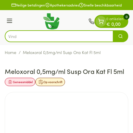
Dia 1 van 1
Ga naar de inhoud
Veilige betalingen
Apothekersadvies
Snelle beschikbaarheid
0
0 artikelen
Menu
€ 0,00
Zoek
Product, merk, categorie...
Home
/
Meloxoral 0,5mg/ml Susp Ora Kat Fl 5ml
Meloxoral 0,5mg/ml Susp Ora Kat Fl 5ml
Geneesmiddel
Op voorschrift