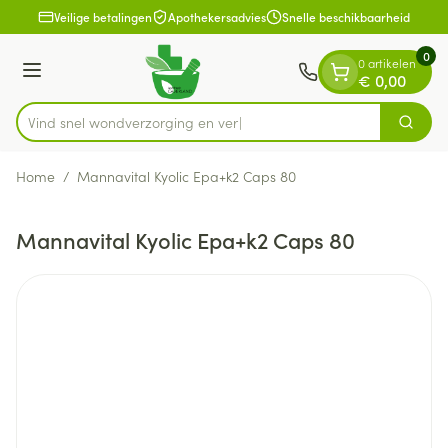
Dia 1 van 1
Ga naar de inhoud
Veilige betalingen
Apothekersadvies
Snelle beschikbaarheid
0
0 artikelen
Menu
€ 0,00
Vind snel wondverzorgin
Zoek
Product, merk, categorie...
Home
/
Mannavital Kyolic Epa+k2 Caps 80
Mannavital Kyolic Epa+k2 Caps 80