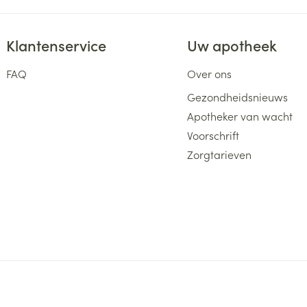
versterken. Theofylline en aminofylline kunnen 
inbegrepen, verminderen.
Klantenservice
Uw apotheek
FAQ
Over ons
Gezondheidsnieuws
Apotheker van wacht
Voorschrift
Zorgtarieven