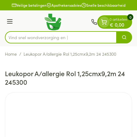
Dia 1 van 1
Ga naar de inhoud
Veilige betalingen
Apothekersadvies
Snelle beschikbaarheid
0
0 artikelen
Menu
€ 0,00
Vind snel wondverzor
Zoek
Product, merk, categorie...
Home
/
Leukopor A/allergie Rol 1,25cmx9,2m 24 245300
Leukopor A/allergie Rol 1,25cmx9,2m 24
245300