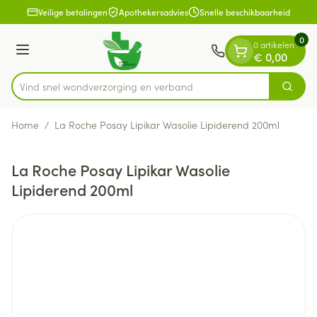
Dia 1 van 1
Ga naar de inhoud
Veilige betalingen
Apothekersadvies
Snelle beschikbaarheid
0
0 artikelen
Menu
€ 0,00
Vind snel wondverzorging en
Zoek
Product, merk, categorie...
Home
/
La Roche Posay Lipikar Wasolie Lipiderend 200ml
La Roche Posay Lipikar Wasolie
Lipiderend 200ml