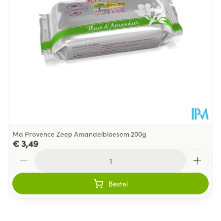
200
Verpakking
Behoud
Kamertemperatuur (15°C - 25°C)
Ma Provence Zeep Amandelbloesem 200g
€ 3,49
Aantal
Bestel