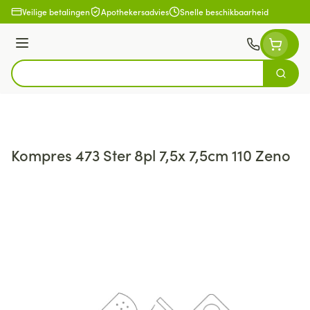
Ga naar de inhoud
Veilige betalingen
Apothekersadvies
Snelle beschikbaarheid
Menu
Zoek
Product, merk, categorie...
Kompres 473 Ster 8pl 7,5x 7,5cm 110 Zeno