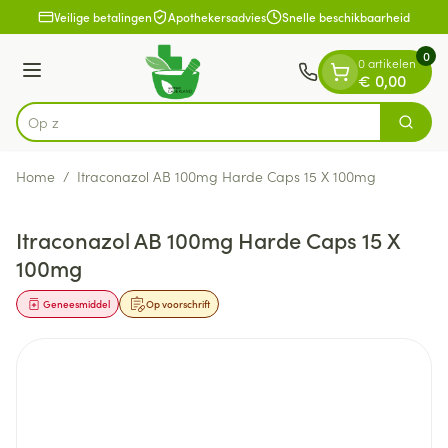
Dia 1 van 1
Ga naar de inhoud
Veilige betalingen
Apothekersadvies
Snelle beschikbaarheid
0
0 artikelen
Menu
€ 0,00
Op zoek n
Zoek
Product, merk, categorie...
Home
/
Itraconazol AB 100mg Harde Caps 15 X 100mg
Itraconazol AB 100mg Harde Caps 15 X
100mg
Geneesmiddel
Op voorschrift