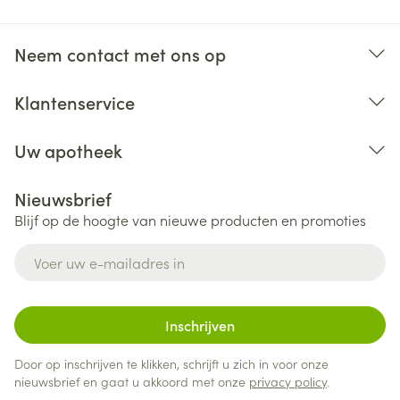
behandelen)
smaakstoornissen
mg, 1 x per dag
Gezichtsstoornissen (waaronder wazig zicht en
dubbel zien)
Neem contact met ons op
Tijdelijk of blijvend gehoorverlies, tuitende oren
Direct na een volledige maaltijd innemen.
Benauwdheid door hartfalen
De capsules moeten in hun geheel worden ingeslikt
Klantenservice
Ontsteking van de pancreas
Ernstige levertoxiciteit, te hoog bilirubinegehalte in
het bloed
Uw apotheek
Uitgebreide huiduitslag met schilferende huid en
blaren in de mond, op de ogen en geslachtsdelen of
Nieuwsbrief
huiduitslag met talrijke kleine puistjes of blaren.
Blijf op de hoogte van nieuwe producten en promoties
E-mail adres
Inschrijven
Door op inschrijven te klikken, schrijft u zich in voor onze
nieuwsbrief en gaat u akkoord met onze
privacy policy
.