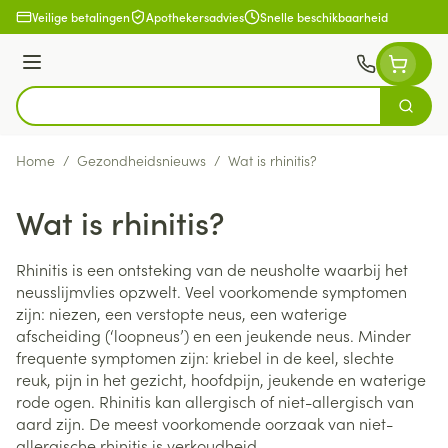
Ga naar de inhoud
Veilige betalingen
Apothekersadvies
Snelle beschikbaarheid
Menu
Zoek
Product, merk, categorie...
Home
/
Gezondheidsnieuws
/
Wat is rhinitis?
Wat is rhinitis?
Rhinitis is een ontsteking van de neusholte waarbij het
neusslijmvlies opzwelt. Veel voorkomende symptomen
zijn: niezen, een verstopte neus, een waterige
afscheiding (‘loopneus’) en een jeukende neus. Minder
frequente symptomen zijn: kriebel in de keel, slechte
reuk, pijn in het gezicht, hoofdpijn, jeukende en waterige
rode ogen. Rhinitis kan allergisch of niet-allergisch van
aard zijn. De meest voorkomende oorzaak van niet-
allergische rhinitis is verkoudheid.