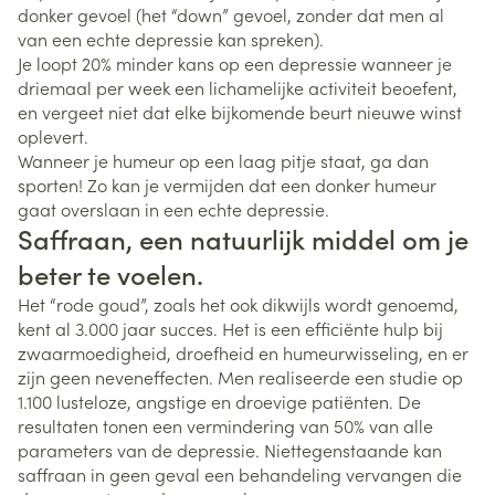
donker gevoel (het “down” gevoel, zonder dat men al
van een echte depressie kan spreken).
Je loopt 20% minder kans op een depressie wanneer je
driemaal per week een lichamelijke activiteit beoefent,
en vergeet niet dat elke bijkomende beurt nieuwe winst
oplevert.
Wanneer je humeur op een laag pitje staat, ga dan
sporten! Zo kan je vermijden dat een donker humeur
gaat overslaan in een echte depressie.
Saffraan, een natuurlijk middel om je
beter te voelen.
Het “rode goud”, zoals het ook dikwijls wordt genoemd,
kent al 3.000 jaar succes. Het is een efficiënte hulp bij
zwaarmoedigheid, droefheid en humeurwisseling, en er
zijn geen neveneffecten. Men realiseerde een studie op
1.100 lusteloze, angstige en droevige patiënten. De
resultaten tonen een vermindering van 50% van alle
parameters van de depressie. Niettegenstaande kan
saffraan in geen geval een behandeling vervangen die