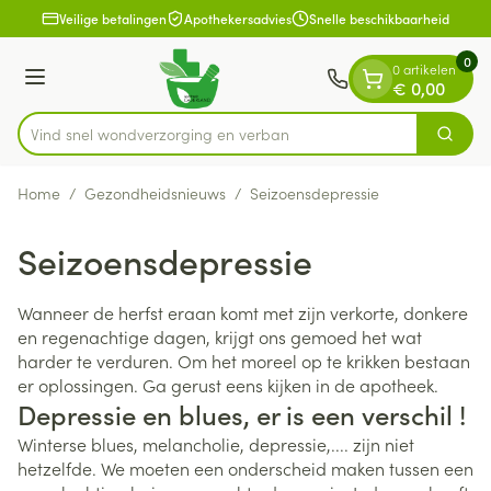
Dia 1 van 1
Ga naar de inhoud
Veilige betalingen
Apothekersadvies
Snelle beschikbaarheid
0
0 artikelen
Menu
€ 0,00
Vind snel wondverzorging e
Zoek
Product, merk, categorie...
Home
/
Gezondheidsnieuws
/
Seizoensdepressie
Seizoensdepressie
Wanneer de herfst eraan komt met zijn verkorte, donkere
en regenachtige dagen, krijgt ons gemoed het wat
harder te verduren. Om het moreel op te krikken bestaan
er oplossingen. Ga gerust eens kijken in de apotheek.
Depressie en blues, er is een verschil !
Winterse blues, melancholie, depressie,.... zijn niet
hetzelfde. We moeten een onderscheid maken tussen een