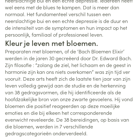
neerslachtige bui en een echte depressie. Iedereen heeft
wel eens met de blues te kampen. Dat is meer dan
normaal. Het fundamenteel verschil tussen een
neerslachtige bui en een echte depressie is de duur en
de intensiteit van de symptomen en hun impact op het
persoonlijk, familiaal of professioneel leven.
Kleur je leven met bloemen.
Preparaten met bloemen, of de ‘Bach Bloemen Elixir’
werden in de jaren 30 gecreëerd door Dr. Edward Bach.
Zijn filosofie : “zolang de ziel, het lichaam en de geest in
harmonie zijn kan ons niets overkomen” was zijn tijd ver
vooruit. Deze arts heeft zich de laatste tien jaar van zijn
leven volledig gewijd aan de studie en de herkenning
van 38 gedragsvormen, die hij identificeerde als de
hoofdzakelijke bron van onze zwarte gevoelens. Hij vond
bloemen die positief reageerden op deze moeilijke
emoties en die bij elkeen het corresponderende
evenwicht reveleerde. De 38 bereidingen, op basis van
die bloemen, werden in 7 verschillende
gedragscategorieën onderverdeeld.