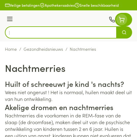
Ga naar de inhoud
Veilige betalingen
Apothekersadvies
Snelle beschikbaarheid
Menu
Zoek
Product, merk, categorie...
Home
/
Gezondheidsnieuws
/
Nachtmerries
Nachtmerries
Huilt of schreeuwt je kind 's nachts?
Wees niet ongerust ! Het is normaal, huilen maakt deel uit
van hun ontwikkeling.
Akelige dromen en nachtmerries
Nachtmerries die voorkomen in de REM-fase van de
slaap (de droomfase), maken deel uit van de psychische
ontwikkeling van kinderen tussen 2 en 6 jaar. Huilen is
een uiting van angst: kinderen kunnen niet evalueren dat