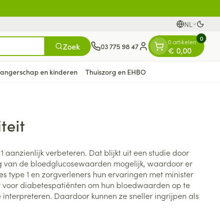
NL
Overs
Talen
0
0 artikelen
Zoek
03 775 98 47
€ 0,00
Klant menu
angerschap en kinderen
Thuiszorg en EHBO
teit
n
ten
ts
Handen
Voedingstherapie &
Zicht
Gemmotherapie
Incontinentie
Paarden
Mineralen, vitaminen en
en
welzijn
tonica
eren
Handverzorging
Onderleggers
anzienlijk verbeteren. Dat blijkt uit een studie door
Ogen
Mineralen
ing van de bloedglucosewaarden mogelijk, waardoor er
gewrichten
Steunkousen
n
apslingerie
Handhygiëne
Luierbroekje
es type 1 en zorgverleners hun ervaringen met minister
en - detox
Neus
Vitaminen
en hygiëne
Manicure & pedicure
Inlegverband
er voor diabetespatiënten om hun bloedwaarden op te
Keel
interpreteren. Daardoor kunnen ze sneller ingrijpen als
en supplementen
Incontinentieslips
Botten, spieren en
Toon meer
gewrichten