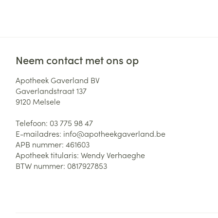
Aerosol access
Blaren
Creme, gel en 
Zuurstof
Eelt
Eksteroog - lik
Ademhalingsste
Toon meer
Neem contact met ons op
Apotheek Gaverland BV
Spieren en gew
Gaverlandstraat 137
Specifiek voor
9120
Melsele
Naalden en spu
Lichaamsverzo
Telefoon:
03 775 98 47
Infecties
Spuiten
Deodorant
E-mailadres:
info@
apotheekgaverland.be
Oplossing voor 
APB nummer:
461603
Gezichtsverzor
Apotheek titularis:
Wendy Verhaeghe
Naalden
Luizen
BTW nummer:
0817927853
Naalden voor i
pennaalden
Diagnostica
Toon meer