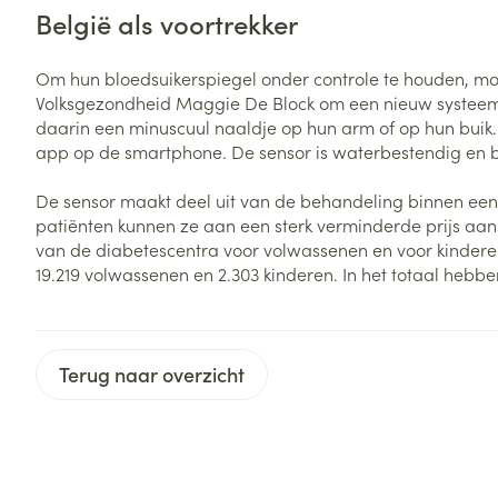
Oligo-element
Honden
Toon meer
Toon meer
België als voortrekker
Vitaliteit 50+
Toon submenu voor Vitaliteit 5
Om hun bloedsuikerspiegel onder controle te houden, moe
Thuiszorg
Plantaardige o
Nagels en hoe
Natuur geneeskunde
Volksgezondheid Maggie De Block om een nieuw systeem t
Mond
Huid
Toon submenu voor Natuur ge
daarin een minuscuul naaldje op hun arm of op hun buik.
Batterijen
app op de smartphone. De sensor is waterbestendig en bli
Droge mond
Ontsmetten en
Thuiszorg en EHBO
Toebehoren
Spijsvertering
desinfecteren
Toon submenu voor Thuiszorg
Elektrische tan
De sensor maakt deel uit van de behandeling binnen een 
Steriel materia
Schimmels
Dieren en insecten
patiënten kunnen ze aan een sterk verminderde prijs aans
Interdentaal - f
Toon submenu voor Dieren en 
Vacht, huid of 
van de diabetescentra voor volwassenen en voor kinderen
Koortsblaasjes 
Kunstgebit
19.219 volwassenen en 2.303 kinderen. In het totaal hebb
Geneesmiddelen
Jeuk
Toon meer
Toon submenu voor Geneesmi
Terug naar overzicht
Voeten en ben
Aerosoltherapi
zuurstof
Zware benen
Droge voeten, e
Aerosol toestel
kloven
Tabletten