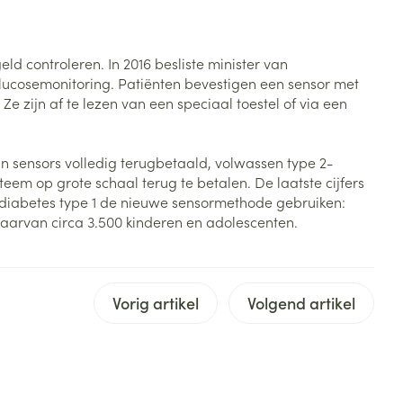
armtetherapie
ogels
Fytotherapie
Wondzorg
Toon meer
 controleren. In 2016 besliste minister van
Diagnosetesten en
stress
Vlooien en teken
lucosemonitoring. Patiënten bevestigen een sensor met
meetapparatuur
Oren
Mond en keel
zijn af te lezen van een speciaal toestel of via een
Alcoholtest
g
Oordopjes
Zuigtabletten
herapie -
Mond, muil of snavel
Bloeddrukmeter
ls
en -druppels
Oorreiniging
Spray - oplossing
n sensors volledig terugbetaald, volwassen type 2-
eem op grote schaal terug te betalen. De laatste cijfers
Cholesteroltest
zen
Oordruppels
 diabetes type 1 de nieuwe sensormethode gebruiken:
Hartslagmeter
ulpmiddelen
waarvan circa 3.500 kinderen en adolescenten.
Toon meer
Vorig artikel
Volgend artikel
erming
Hygiëne
Ergonomie
ning en -
Aambeien
s
Bad en douche
Ademhaling en zuurstof
je
Badkamer