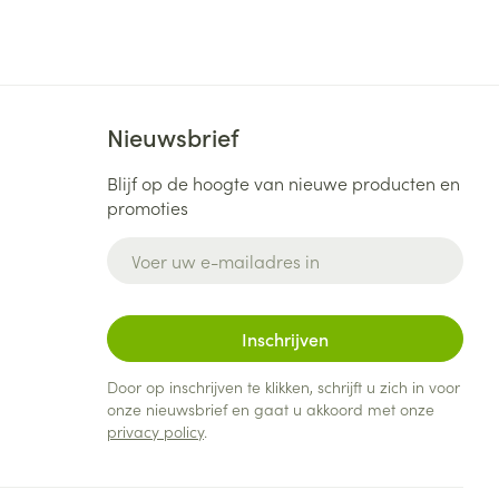
Bed
ng zon
Doorliggen - decubitis
Toon meer
ie
Urinewegen
Nieuwsbrief
Blijf op de hoogte van nieuwe producten en
id, spanning
Stoppen met roken
promoties
 en intieme
Gezichtsreiniging -
ontschminken
n Orthopedie
Instrumenten
E-mail adres
sche
n anticonceptie
Reinigingsmelk, - crème, -
Anti tumor middelen
olie en gel
jn
Inschrijven
Tonic - lotion
zorging
Anesthesie
Micellair water
Door op inschrijven te klikken, schrijft u zich in voor
onze nieuwsbrief en gaat u akkoord met onze
Specifiek voor de ogen
privacy policy
.
t
ie
Diverse geneesmiddelen
Toon meer