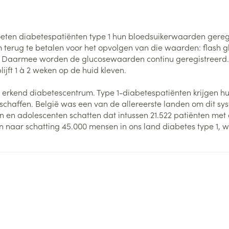
inhalatie
en
Kruidenthee
Kat
Licht- en w
Duiven en v
Toon meer
Toon meer
0+ categorie
ten diabetespatiënten type 1 hun bloedsuikerwaarden geregeld
Wondzorg
EHBO
lie
ven
Homeopathie
Spieren en gewrichten
Gemoed en 
erug te betalen voor het opvolgen van die waarden: flash g
Neus
Ogen
Ogen
Neus
neeskunde categorie
 Daarmee worden de glucosewaarden continu geregistreerd. Ze 
Vilt
Podologie
jft 1 à 2 weken op de huid kleven.
Spray
Ooginfecties
Oogspoelin
Tabletten
Handschoenen
Cold - Hot t
Oren
Ogen
 en EHBO categorie
denborstels
Anti allergische en anti
Oogdruppe
warm/koud
Neussprays 
erkend diabetescentrum. Type 1-diabetespatiënten krijgen hu
al
Wondhelend
inflammatoire middelen
chaffen. België was een van de allereerste landen om dit syst
los
Creme - gel
Verbanddo
Brandwonden
insecten categorie
pluimen
Accessoires
 en adolescenten schatten dat intussen 21.522 patiënten met
- antiviraal
Ontzwellende middelen
Droge ogen
Medische h
en naar schatting 45.000 mensen in ons land diabetes type 1, 
Toon meer
Glaucoom
Toon meer
ddelen categorie
Toon meer
en
e en
Nagels
Diabetes
Zonnebesch
Stoma
Hart- en bloedvaten
Bloedverdun
elt en
Nagellak
Bloedglucosemeter
Aftersun
Stomazakje
stolling
len
Kalk- en schimmelnagels
Teststrips en naalden
Lippen
Stomaplaat