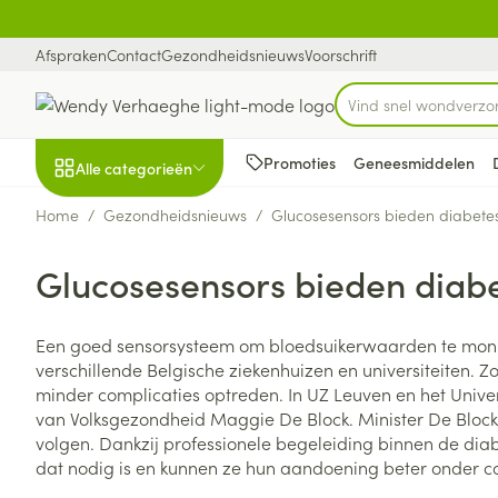
Ga naar de inhoud
Dia 1 van 1
Afspraken
Contact
Gezondheidsnieuws
Voorschrift
Vind snel wondverzo
Product, merk, categ
Promoties
Geneesmiddelen
Alle categorieën
Home
/
Gezondheidsnieuws
/
Glucosesensors bieden diabetes
Promoties
Glucosesensors bieden diabe
Schoonheid, verzorging
Haar en Hoofd
Afslanken
Zwangerschap
Geheugen
Aromatherapie
Lenzen en brill
Insecten
Maag darm ste
en hygiëne
Toon submenu voor Schoonheid
Kammen - ont
Maaltijdverva
Zwangerschaps
Verstuiver
Lensproducten
Verzorging ins
Maagzuur
Een goed sensorsysteem om bloedsuikerwaarden te monitore
verschillende Belgische ziekenhuizen en universiteiten
Dieet, voeding en
Seksualiteit
Beschadigd ha
Eetlustremmer
Borstvoeding
Essentiële oliën
Brillen
Anti insecten
Lever, galblaas
vitamines
minder complicaties optreden. In UZ Leuven en het Univer
hoofdirritatie
pancreas
Toon submenu voor Dieet, voe
Platte buik
Lichaamsverzo
Complex - com
Teken tang of p
van Volksgezondheid Maggie De Block. Minister De Bloc
Styling - spray 
Braken
volgen. Dankzij professionele begeleiding binnen de diab
Vetverbranders
Vitamines en 
Zwangerschap en
Zware benen
dat nodig is en kunnen ze hun aandoening beter onder c
kinderen
Verzorging
Laxeermiddele
Toon submenu voor Zwangersc
Toon meer
Toon meer