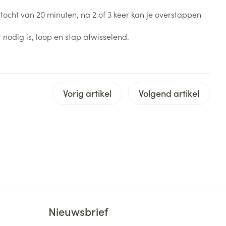
Bed
tocht van 20 minuten, na 2 of 3 keer kan je overstappen
ng zon
Doorliggen - decubitis
 nodig is, loop en stap afwisselend.
Toon meer
ie
Urinewegen
id, spanning
Stoppen met roken
 en intieme
Vorig artikel
Gezichtsreiniging -
Volgend artikel
ontschminken
n Orthopedie
Instrumenten
sche
n anticonceptie
Reinigingsmelk, - crème, -
Anti tumor middelen
olie en gel
jn
Tonic - lotion
zorging
Anesthesie
Micellair water
Specifiek voor de ogen
t
ie
Diverse geneesmiddelen
Toon meer
Nieuwsbrief