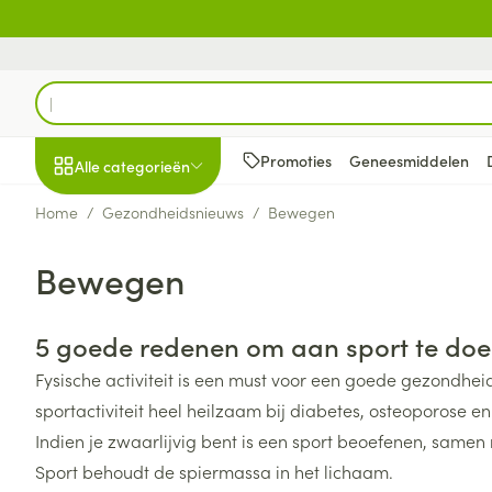
Ga naar de inhoud
Product, merk, categorie...
Promoties
Geneesmiddelen
Alle categorieën
Home
/
Gezondheidsnieuws
/
Bewegen
Promoties
Bewegen
Schoonheid, verzorging
Haar en Hoofd
Afslanken
Zwangerschap
Geheugen
Aromatherapie
Lenzen en brill
Insecten
Maag darm ste
en hygiëne
Toon submenu voor Schoonheid
Kammen - ont
Maaltijdverva
Zwangerschaps
Verstuiver
Lensproducten
Verzorging ins
Maagzuur
5 goede redenen om aan sport te do
Dieet, voeding en
Seksualiteit
Beschadigd ha
Eetlustremmer
Borstvoeding
Essentiële oliën
Brillen
Anti insecten
Lever, galblaas
vitamines
Fysische activiteit is een must voor een goede gezondheid
hoofdirritatie
pancreas
Toon submenu voor Dieet, voe
Platte buik
Lichaamsverzo
Complex - com
Teken tang of p
sportactiviteit heel heilzaam bij diabetes, osteoporose e
Styling - spray 
Braken
Vetverbranders
Vitamines en 
Zwangerschap en
Zware benen
Indien je zwaarlijvig bent is een sport beoefenen, samen
kinderen
Verzorging
Laxeermiddele
Toon submenu voor Zwangersc
Toon meer
Toon meer
Sport behoudt de spiermassa in het lichaam.
Oligo-element
Honden