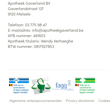
Apotheek Gaverland BV
Diergeneesmid
Gaverlandstraat 137
Gezichtsverzor
9120
Melsele
Pillendozen en
accessoires
Pigmentstoorni
Telefoon:
03 775 98 47
Gevoelige huid
E-mailadres:
info@
apotheekgaverland.be
geïrriteerde hu
APB nummer:
461603
Apotheek titularis:
Wendy Verhaeghe
Doffe huid
BTW nummer:
0817927853
Gemengde hui
Toon meer
Snurken
Algemene verkoopsvoorwaarden
Privacy disclaimer
Cookie