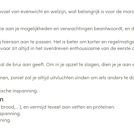
Toon meer
evoel van evenwicht en welzijn, wat belangrijk is voor de mora
0+ categorie
Wondzorg
EHBO
lie
ven
Homeopathie
Spieren en gewrichten
Gemoed en 
Neus
Ogen
Ogen
Neus
die aan je mogelijkheden en verwachtingen beantwoordt, en di
neeskunde categorie
Vilt
Podologie
Spray
Ooginfecties
Oogspoelin
Tabletten
 hieraan aan te passen. Het is beter om korter en regelmatiger
Handschoenen
Cold - Hot t
Oren
Ogen
 en EHBO categorie
 gevaar zit altijd in het overdreven enthousiasme van de eers
denborstels
Anti allergische en anti
Oogdruppe
warm/koud
Neussprays 
al
Wondhelend
inflammatoire middelen
los
Creme - gel
Verbanddo
Brandwonden
insecten categorie
pluimen
Accessoires
er al de brui aan geeft. Om in je opzet te slagen, dien je je a
- antiviraal
Ontzwellende middelen
Droge ogen
Medische h
Toon meer
Glaucoom
nnen, zoniet zal je altijd uitvluchten vinden om iets anders t
Toon meer
ddelen categorie
Toon meer
sische inspanning.
am
en
e en
Nagels
Diabetes
Zonnebesch
Stoma
 brood,… ), en vermijd teveel aan vetten en proteïnen.
Hart- en bloedvaten
Bloedverdun
nspanning.
elt en
Nagellak
Bloedglucosemeter
Aftersun
Stomazakje
stolling
ning.
len
Kalk- en schimmelnagels
Teststrips en naalden
Lippen
Stomaplaat
oires
spray