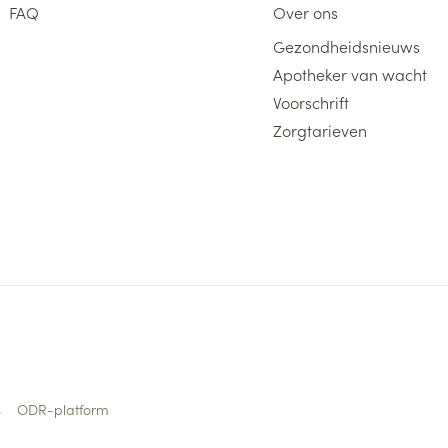
FAQ
Over ons
delen
Haar
ging
Supplementen
Insectenwe
Gezondheidsnieuws
Mondmaskers
middelen
Apotheker van wacht
ssen
Voorschrift
 -
Zorgtarieven
id
d
Zelfbruiner
Scheren
s
ODR-platform