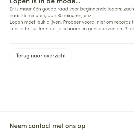
Lopen is in de mode…
Er is maar één goede raad voor beginnende lopers: zachtj
Zuurstof
Eelt
naar 25 minuten, dan 30 minuten, enz…
Eksteroog - lik
Lopen moet leuk blijven. Probeer vooral niet om records t
Ademhalingsste
Tenslotte: luister naar je lichaam en geniet ervan om 3 to
Toon meer
Spieren en gew
Terug naar overzicht
Specifiek voor
Naalden en spu
Lichaamsverzo
Infecties
Spuiten
Deodorant
Oplossing voor 
Gezichtsverzor
Naalden
Luizen
Naalden voor i
pennaalden
Diagnostica
Toon meer
Neem contact met ons op