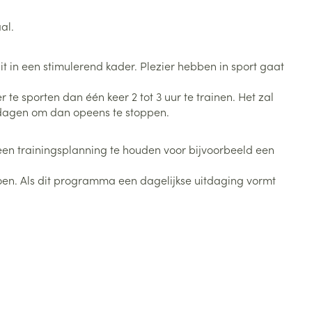
Toon meer
al.
Diagnosetesten en
stress
Vlooien en teken
meetapparatuur
Oren
Mond en keel
t in een stimulerend kader. Plezier hebben in sport gaat
Alcoholtest
g
Oordopjes
Zuigtabletten
 te sporten dan één keer 2 tot 3 uur te trainen. Het zal
herapie -
Mond, muil of snavel
Bloeddrukmeter
te dagen om dan opeens te stoppen.
ls
en -druppels
Oorreiniging
Spray - oplossing
Cholesteroltest
zen
Oordruppels
an een trainingsplanning te houden voor bijvoorbeeld een
Hartslagmeter
ulpmiddelen
e doen. Als dit programma een dagelijkse uitdaging vormt
Toon meer
erming
Hygiëne
Ergonomie
ning en -
Aambeien
s
Bad en douche
Ademhaling en zuurstof
je
Badkamer