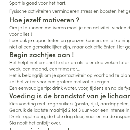
Toon meer
Toon meer
Sport is goed voor het hart.
Vitaliteit 50+
Fysische activiteiten verminderen stress en boosten het g
Toon submenu voor Vitaliteit 5
Hoe jezelf motiveren ?
Thuiszorg
Plantaardige o
Nagels en hoe
Natuur geneeskunde
Mond
Huid
Om je te kunnen motiveren moet je een activiteit vinden 
Toon submenu voor Natuur ge
Batterijen
voor alles !
Droge mond
Ontsmetten en
Thuiszorg en EHBO
Leer ook je capaciteiten en grenzen kennen, en je training
Toebehoren
Spijsvertering
desinfecteren
Toon submenu voor Thuiszorg
niet alleen gemakkelijker zijn, maar ook efficiënter. Het
Elektrische tan
Steriel materia
Begin zachtjes aan !
Schimmels
Dieren en insecten
Interdentaal - f
Toon submenu voor Dieren en 
Vacht, huid of 
Het helpt niet om snel te starten als je er drie weken lat
Koortsblaasjes 
Kunstgebit
week, een maand, een trimester,...
Geneesmiddelen
Jeuk
Het is belangrijk om je sportactiviteit op voorhand te pla
Toon meer
Toon submenu voor Geneesmi
zal het zeker voor een grotere motivatie zorgen.
Een eenvoudige tip: drink water, voor, tijdens en na de fy
Voeding is de brandstof van je licha
Voeten en ben
Aerosoltherapi
Kies voeding met trage suikers (pasta, rijst, aardappelen,
zuurstof
Zware benen
Gebruik de laatste maaltijd 2 tot 3 uur voor een intense i
Droge voeten, e
Drink regelmatig, de hele dag door, voor en na de inspan
Aerosol toestel
kloven
Tabletten
Sla nooit het ontbijt over.
Aerosol access
Blaren
Creme, gel en 