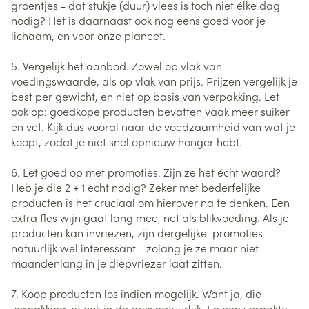
groentjes - dat stukje (duur) vlees is toch niet élke dag
nodig? Het is daarnaast ook nog eens goed voor je
lichaam, en voor onze planeet.
5. Vergelijk het aanbod. Zowel op vlak van
voedingswaarde, als op vlak van prijs. Prijzen vergelijk je
best per gewicht, en niet op basis van verpakking. Let
ook op: goedkope producten bevatten vaak meer suiker
en vet. Kijk dus vooral naar de voedzaamheid van wat je
koopt, zodat je niet snel opnieuw honger hebt.
6. Let goed op met promoties. Zijn ze het écht waard?
Heb je die 2 + 1 echt nodig? Zeker met bederfelijke
producten is het cruciaal om hierover na te denken. Een
extra fles wijn gaat lang mee, net als blikvoeding. Als je
producten kan invriezen, zijn dergelijke promoties
natuurlijk wel interessant - zolang je ze maar niet
maandenlang in je diepvriezer laat zitten.
7. Koop producten los indien mogelijk. Want ja, die
verpakking zit ook in de prijs natuurlijk. En een verpakte