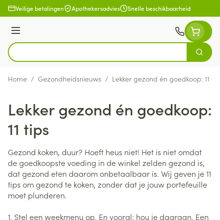
Ga naar de inhoud
Veilige betalingen
Apothekersadvies
Snelle beschikbaarheid
Menu
Zoek
Product, merk, categorie...
Home
/
Gezondheidsnieuws
/
Lekker gezond én goedkoop: 11 tip
Lekker gezond én goedkoop:
11 tips
Gezond koken, duur? Hoeft heus niet! Het is niet omdat
de goedkoopste voeding in de winkel zelden gezond is,
dat gezond eten daarom onbetaalbaar is. Wij geven je 11
tips om gezond te koken, zonder dat je jouw portefeuille
moet plunderen.
1. Stel een weekmenu op. En vooral: hou je daaraan. Een