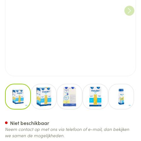
View larger image
View larger image
View larger image
View larger image
View lar
Fresubin Jucy Drink 200ml An
Niet beschikbaar
Neem contact op met ons via telefoon of e-mail, dan bekijken
we samen de mogelijkheden.