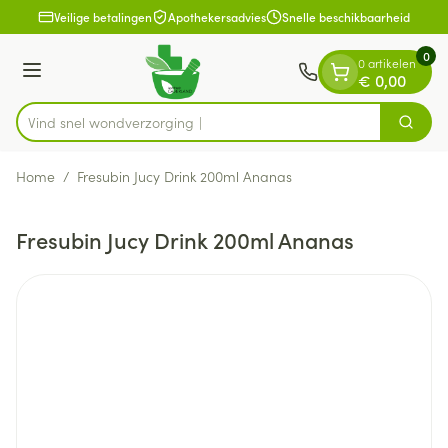
Dia 1 van 1
Ga naar de inhoud
Veilige betalingen
Apothekersadvies
Snelle beschikbaarheid
0
0 artikelen
Menu
€ 0,00
Vind snel wondve
Zoek
Product, merk, categorie...
Home
/
Fresubin Jucy Drink 200ml Ananas
Fresubin Jucy Drink 200ml Ananas